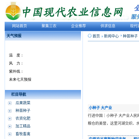
网站首页
聚集三农
企业推荐
供求信息
现代
天气预报
首页
新闻中心
种苗种子
栏目导航
瓜果蔬菜
小种子 大产业
种苗种子
行进中国｜小种子 大产业人民网记者
农资化肥
粮仓的美誉，这里河湖交织、
加工精品
畜牧畜禽