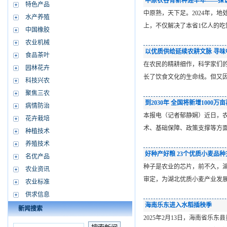
中原农谷育新种迎丰年——探访
特色产品
中原熟，天下足。2024年，地
水产养殖
上，不仅解决了本省1亿人的吃
中国橡胶
农业机械
以优质供给延续农耕文脉 寻味中
食品茶叶
在农民的精耕细作，科学家们
园林花卉
长了饮食文化的生命线。但又
科技兴农
聚焦三农
到2030年 全国将新增1000万
病情防治
本报电（记者郁静娴）近日，农
花卉栽培
术、基础保障、政策支撑等方
种植技术
养殖技术
好种产好粮 23个优质小麦品种
名优产品
种子是农业的芯片，前不久，湖
农业资讯
审定，为湖北优质小麦产业发
农业标准
供求信息
海南乐东进入水稻插秧季
新闻搜索
2025年2月13日，海南省