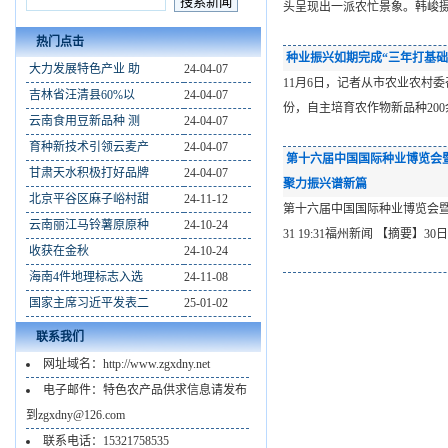
头呈现出一派农忙景象。韩峻
热门点击
种业振兴如期完成“三年打基础”
大力发展特色产业 助
24-04-07
11月6日，记者从市农业农村
吉林省汪清县60%以
24-04-07
份，自主培育农作物新品种2
云南食用豆新品种 测
24-04-07
育种新技术引领云麦产
24-04-07
第十六届中国国际种业博览会
甘肃天水积极打好品牌
24-04-07
聚力振兴谱新篇
北京平谷区麻子峪村甜
24-11-12
第十六届中国国际种业博览会暨第
云南丽江马铃薯原原种
24-10-24
31 19:31福州新闻 【摘要
收获在金秋
24-10-24
海南4件地理标志入选
24-11-08
国家主席习近平发表二
25-01-02
联系我们
网址域名：http://www.zgxdny.net
电子邮件：特色农产品供求信息请发布
到zgxdny@126.com
联系电话：15321758535