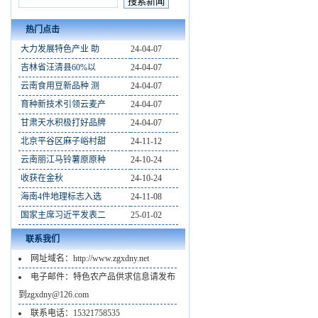
热门点击
大力发展特色产业 助
24-04-07
吉林省汪清县60%以
24-04-07
云南食用豆新品种 测
24-04-07
育种新技术引领云麦产
24-04-07
甘肃天水积极打好品牌
24-04-07
北京平谷区麻子峪村甜
24-11-12
云南丽江马铃薯原原种
24-10-24
收获在金秋
24-10-24
海南4件地理标志入选
24-11-08
国家主席习近平发表二
25-01-02
联系我们
网址域名：http://www.zgxdny.net
电子邮件：特色农产品供求信息请发布
到zgxdny@126.com
联系电话：15321758535