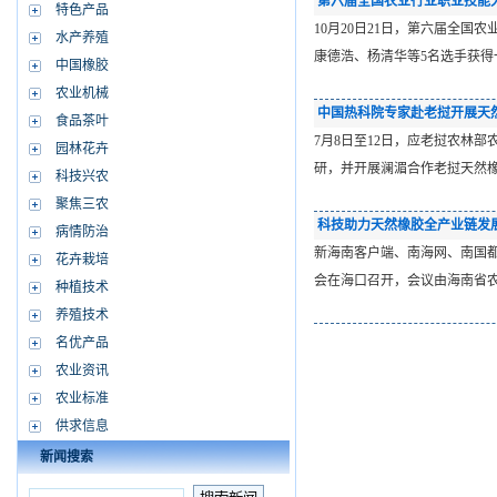
第六届全国农业行业职业技能
特色产品
10月20日21日，第六届全
水产养殖
康德浩、杨清华等5名选手获得
中国橡胶
农业机械
中国热科院专家赴老挝开展天
食品茶叶
7月8日至12日，应老挝农林
园林花卉
研，并开展澜湄合作老挝天然
科技兴农
聚焦三农
科技助力天然橡胶全产业链发
病情防治
新海南客户端、南海网、南国都市
花卉栽培
会在海口召开，会议由海南省
种植技术
养殖技术
名优产品
农业资讯
农业标准
供求信息
新闻搜索