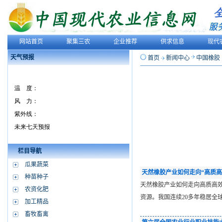
网站首页
聚集三农
企业推荐
供求信息
现代
天气预报
首页
新闻中心
中国橡胶
栏目导航
瓜果蔬菜
天然橡胶产业如何走向“高质高
种苗种子
天然橡胶产业如何走向高质高效？来
农资化肥
资源。我国连续20多年稳居全
加工精品
畜牧畜禽