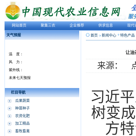
网站首页
聚集三农
企业推荐
供求信息
现代
天气预报
首页
新闻中心
特色产品
让油
来源： 
习近平
栏目导航
瓜果蔬菜
树变成
种苗种子
农资化肥
方特
加工精品
畜牧畜禽