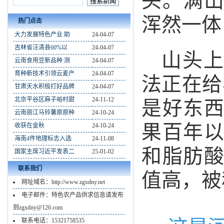
头。满
浑然一体
热门点击
大力发展特色产业 助
24-04-07
吉林省汪清县60%以
24-04-07
山头上
云南食用豆新品种 测
24-04-07
育种新技术引领云麦产
24-04-07
法正在给
甘肃天水积极打好品牌
24-04-07
北京平谷区麻子峪村甜
24-11-12
是好东
云南丽江马铃薯原原种
24-10-24
果百年
收获在金秋
24-10-24
海南4件地理标志入选
24-11-08
和脂肪
国家主席习近平发表二
25-01-02
联系我们
值高，被
网址域名：http://www.zgxdny.net
电子邮件：特色农产品供求信息请发布
到zgxdny@126.com
联系电话：15321758535