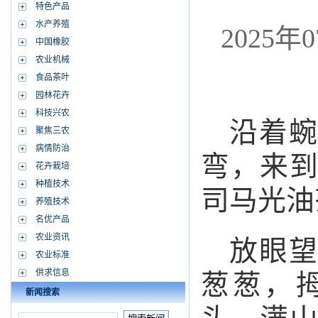
特色产品
水产养殖
2025年0
中国橡胶
农业机械
食品茶叶
园林花卉
科技兴农
沿着蜿
聚焦三农
病情防治
弯，来
花卉栽培
种植技术
司马光油
养殖技术
名优产品
农业资讯
放眼望
农业标准
供求信息
葱葱，
新闻搜索