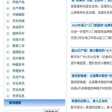
是“致富树”也是“生态林”，
特色产品
是致富树也是生态林，这里的
水产养殖
山核桃林生态治理，加强生态
中国橡胶
农业机械
2026年海口“三门坡荔枝”品
食品茶叶
为进一步提升三门坡荔枝品牌影
园林花卉
月至5月在海口市琼山区三门
科技兴农
聚焦三农
超20亿产值！看沙糖桔的“七十
病情防治
新华社广州1月20日电（记者
花卉栽培
连片果园里，橙红色的沙糖桔
种植技术
养殖技术
银杏配咖香：云南腾冲银杏“村
名优产品
银杏配咖香：云南腾冲银杏村
农业资讯
余亩4万余株银杏种植于村民
农业标准
供求信息
希望的田野上，奋斗正当时
新闻搜索
新华视点丨希望的田野上，奋