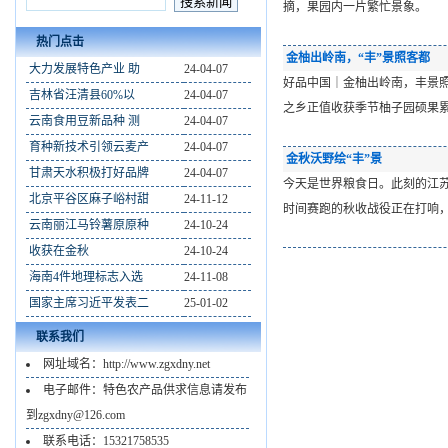
摘，果园内一片繁忙景象。 
热门点击
金柚出岭南，“丰”景照客都
大力发展特色产业 助
24-04-07
好品中国｜金柚出岭南，丰景照客都
吉林省汪清县60%以
24-04-07
之乡正值收获季节柚子园硕果
云南食用豆新品种 测
24-04-07
育种新技术引领云麦产
24-04-07
金秋沃野绘“丰”景
甘肃天水积极打好品牌
24-04-07
今天是世界粮食日。此刻的江
北京平谷区麻子峪村甜
24-11-12
时间赛跑的秋收战役正在打响
云南丽江马铃薯原原种
24-10-24
收获在金秋
24-10-24
海南4件地理标志入选
24-11-08
国家主席习近平发表二
25-01-02
联系我们
网址域名：http://www.zgxdny.net
电子邮件：特色农产品供求信息请发布
到zgxdny@126.com
联系电话：15321758535