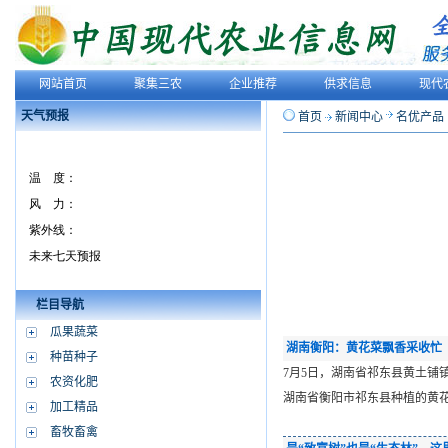
网站首页
聚集三农
企业推荐
供求信息
现代
天气预报
首页
新闻中心
名优产品
栏目导航
瓜果蔬菜
湖南衡阳：黄花菜飘香采收忙
种苗种子
7月5日，湖南省祁东县黄土铺
农资化肥
湖南省衡阳市祁东县种植的黄
加工精品
畜牧畜禽