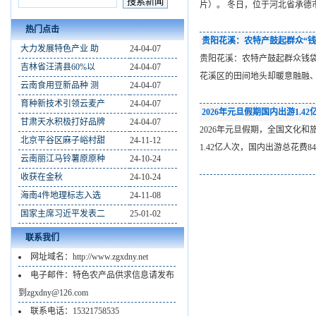
片）。 冬日，位于河北省承德
热门点击
贵阳花溪：农特产鼓起群众“钱
大力发展特色产业 助
24-04-07
贵阳花溪：农特产鼓起群众钱袋子人
吉林省汪清县60%以
24-04-07
花溪区的田间地头却暖意融融
云南食用豆新品种 测
24-04-07
育种新技术引领云麦产
24-04-07
2026年元旦假期国内出游1.42
甘肃天水积极打好品牌
24-04-07
2026年元旦假期，全国文化
北京平谷区麻子峪村甜
24-11-12
1.42亿人次，国内出游总花费
云南丽江马铃薯原原种
24-10-24
收获在金秋
24-10-24
海南4件地理标志入选
24-11-08
国家主席习近平发表二
25-01-02
联系我们
网址域名：http://www.zgxdny.net
电子邮件：特色农产品供求信息请发布
到zgxdny@126.com
联系电话：15321758535