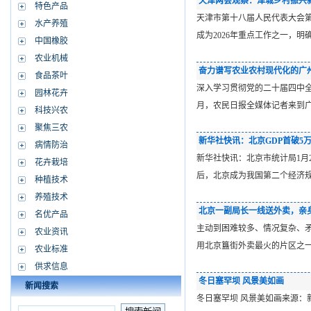
天津两会观察：津城乡村振兴
特色产品
天津市第十八届人民代表大会第
水产养殖
成为2026年重点工作之一，
中国橡胶
农业机械
奋力谱写农业农村现代化的广
食品茶叶
深入学习贯彻党的二十届四中
园林花卉
月，农民日报全媒体记者来到
科技兴农
聚焦三农
新华社快讯：北京GDP首破5
病情防治
新华社快讯：北京市统计局1月21
花卉栽培
后，北京成为我国第二个经济规
种植技术
养殖技术
北京一副局长一线送外卖，亲
名优产品
主动到困难较多、情况复杂、
农业资讯
用北京簋街外卖最火的片区之一
农业标准
供求信息
冬日塞罕坝 风景美如画
新闻搜索
冬日塞罕坝 风景美如画来源：新华