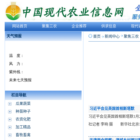
网站首页
聚集三农
企业推荐
供求信息
现代
天气预报
首页
新闻中心
聚焦三农
栏目导航
瓜果蔬菜
习近平会见英国首相斯塔默
种苗种子
习近平会见英国首相斯塔默1月
农资化肥
社记者 李响 摄 新华社北京
加工精品
畜牧畜禽