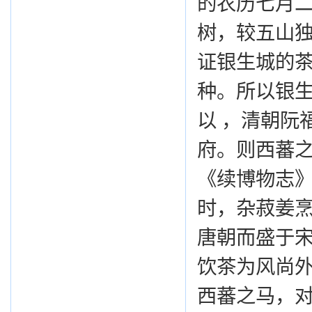
的农历七月二
树，较五山独
证银生城的
种。所以银
以 ，清朝阮
府。则西蕃之
《续博物志》
时，杂菽姜烹
唐朝而盛于
饮茶为风尚外
西蕃之马，