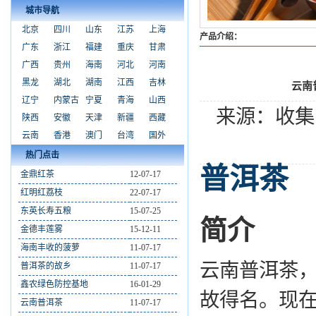
城市导航
北京
四川
山东
江苏
上海
产品介绍：
广东
浙江
福建
重庆
甘肃
广西
贵州
海南
河北
河南
黑龙
湖北
湖南
江西
吉林
云南
辽宁
内蒙古
宁夏
青海
山西
来源：收集
陕西
安徽
天津
新疆
西藏
云南
香港
澳门
台湾
国外
热门点击
普洱茶
金鼎红茶
12-07-17
红明红荔枝
22-07-17
东英长寿五粮
15-07-25
简介
金德丰莲雾
15-12-11
海南丰收的菠萝
11-07-17
云南普洱茶
普洱茶的故乡
11-07-17
鑫农绿色防控基地
16-01-29
故得名。现
云南普洱茶
11-07-17