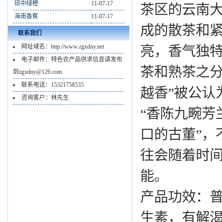
琼中绿橙
11-07-17
茶区的云南
海南香蕉
11-07-17
成的散茶和
联系我们
网址域名：http://www.zgxdny.net
亮，香气独
电子邮件：特色农产品供求信息请发布
茶和熟茶之分
到zgxdny@126.com
联系电话：15321758535
越香”被公认
咨询客户：林先生
“香陈九畹芳
口的古董”，
往会随着时
能。
产品功效：
生素，有解