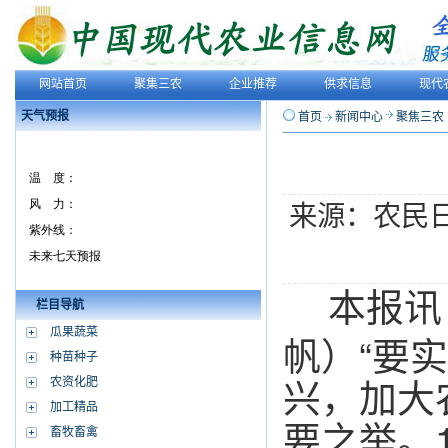
网站首页
聚集三农
企业推荐
供求信息
现代
天气预报
首页
新闻中心
聚焦三农
来源：农民
本报讯
栏目导航
瓜果蔬菜
帆）“要
种苗种子
兴，加大
农资化肥
加工精品
要之举。
畜牧畜禽