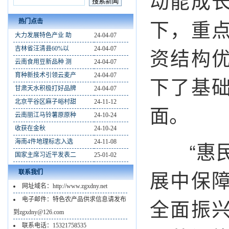
动能成
下，重
热门点击
大力发展特色产业 助
24-04-07
资结构
吉林省汪清县60%以
24-04-07
云南食用豆新品种 测
24-04-07
育种新技术引领云麦产
24-04-07
下了基
甘肃天水积极打好品牌
24-04-07
北京平谷区麻子峪村甜
24-11-12
面。
云南丽江马铃薯原原种
24-10-24
收获在金秋
24-10-24
“惠民
海南4件地理标志入选
24-11-08
国家主席习近平发表二
25-01-02
展中保
联系我们
网址域名：http://www.zgxdny.net
全面振
电子邮件：特色农产品供求信息请发布
到zgxdny@126.com
联系电话：15321758535