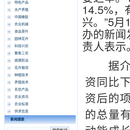
特色产品
14.5
水产养殖
兴。”5
中国橡胶
农业机械
办的新闻
食品茶叶
园林花卉
责人表示
科技兴农
聚焦三农
据介绍
病情防治
花卉栽培
种植技术
资同比下
养殖技术
名优产品
资后的项
农业资讯
农业标准
的总量
供求信息
新闻搜索