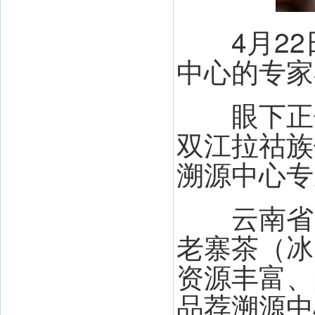
4月22
中心的专家
眼下正值
双江拉祜族
溯源中心专
云南省临
老寨茶（冰
资源丰富、
品荐溯源中