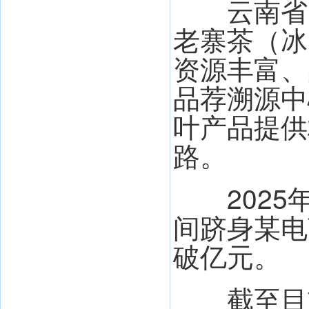
云南省临
老寨茶（冰
资源丰富、
品荐溯源中
叶产品提供
路。
2025年
间跻身某电
破亿元。
截至目前