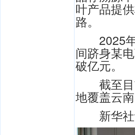
叶产品提供
路。
2025年
间跻身某电
破亿元。
截至目前
地覆盖云南
新华社记