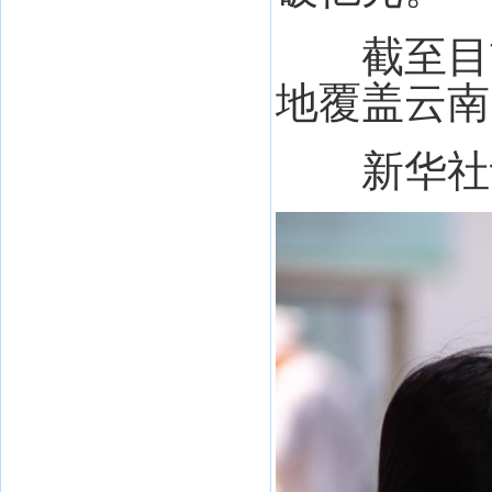
截至目前
地覆盖云南
新华社记