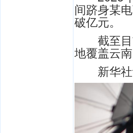
间跻身某电
破亿元。
截至目前
地覆盖云南
新华社记