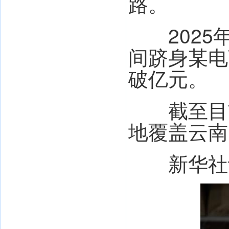
路。
2025年
间跻身某电
破亿元。
截至目前
地覆盖云南
新华社记