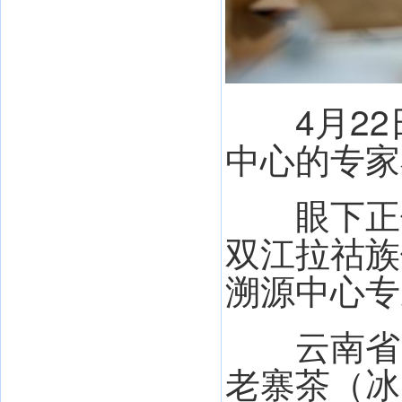
4月22
中心的专家
眼下正值
双江拉祜族
溯源中心专
云南省临
老寨茶（冰