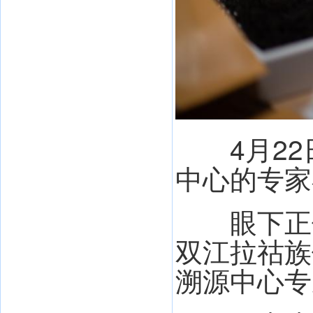
4月22
中心的专家
眼下正值
双江拉祜族
溯源中心专