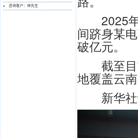
路。
咨询客户：林先生
2025年
间跻身某电
破亿元。
截至目前
地覆盖云南
新华社记