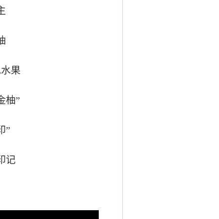
主
柚
色水果
金柚”
印”
印记