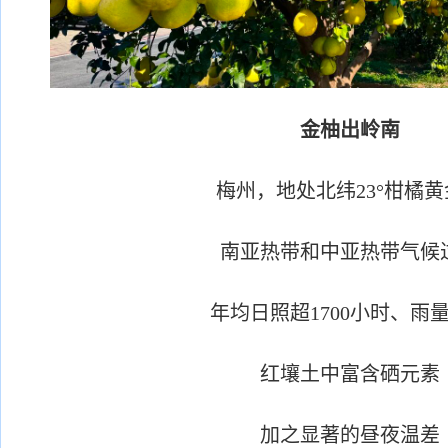
金柚出岭南
梅州，地处北纬23°柑橘黄
南亚热带和中亚热带气候
年均日照超1700小时、雨
红壤土中富含硒元素
加之显著的昼夜温差