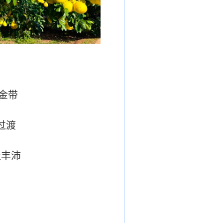
金带
过渡
量丰沛