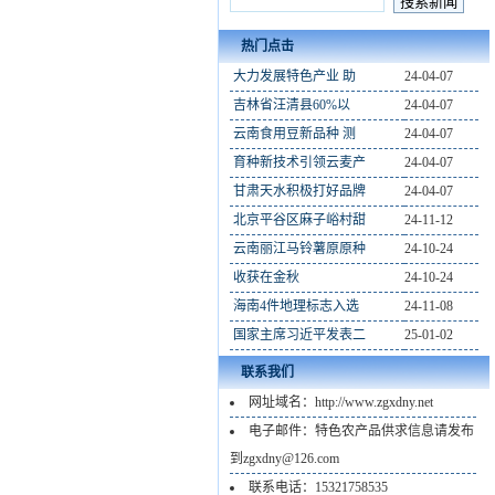
热门点击
大力发展特色产业 助
24-04-07
吉林省汪清县60%以
24-04-07
云南食用豆新品种 测
24-04-07
育种新技术引领云麦产
24-04-07
甘肃天水积极打好品牌
24-04-07
北京平谷区麻子峪村甜
24-11-12
云南丽江马铃薯原原种
24-10-24
收获在金秋
24-10-24
海南4件地理标志入选
24-11-08
国家主席习近平发表二
25-01-02
联系我们
网址域名：http://www.zgxdny.net
电子邮件：特色农产品供求信息请发布
到zgxdny@126.com
联系电话：15321758535