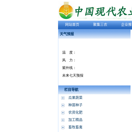
网站首页
聚集三农
企业推
天气预报
栏目导航
瓜果蔬菜
种苗种子
农资化肥
加工精品
畜牧畜禽