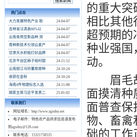
的重大突
热门点击
相比其他
大力发展特色产业 助
24-04-07
吉林省汪清县60%以
24-04-07
超预期的
云南食用豆新品种 测
24-04-07
种业强国
育种新技术引领云麦产
24-04-07
甘肃天水积极打好品牌
24-04-07
动。
北京平谷区麻子峪村甜
24-11-12
云南丽江马铃薯原原种
24-10-24
眉毛胡
收获在金秋
24-10-24
海南4件地理标志入选
24-11-08
面摸清种
国家主席习近平发表二
25-01-02
面普查保
联系我们
网址域名：http://www.zgxdny.net
物、畜禽
电子邮件：特色农产品供求信息请发布
到zgxdny@126.com
础的工作
联系电话：15321758535