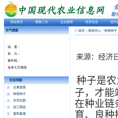
网站首页
聚集三农
企业推荐
供求信息
现代
天气预报
首页
新闻中心
种苗种子
来源：经济
种子是农
栏目导航
瓜果蔬菜
子，才能
种苗种子
在种业链
农资化肥
加工精品
育、良种
畜牧畜禽