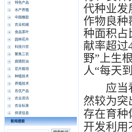
特色产品
代种业发
水产养殖
作物良种
中国橡胶
农业机械
种面积占
食品茶叶
园林花卉
献率超过
科技兴农
野”上生
聚焦三农
病情防治
人“每天
花卉栽培
种植技术
养殖技术
应当看
名优产品
然较为突
农业资讯
农业标准
存在育种
供求信息
新闻搜索
开发利用